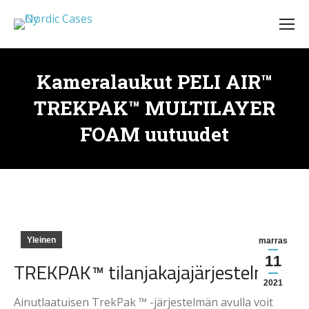
Kameralaukut PELI AIR™
TREKPAK™ MULTILAYER
FOAM uutuudet
Yleinen
marras
11
TREKPAK™ tilanjakajajärjestelmä
2021
Ainutlaatuisen TrekPak ™ -järjestelmän avulla voit