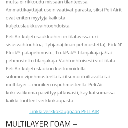
mutta ei rikkoudu missään tilanteessa.
Ammattikäyttäjät usein vaativat parasta, siksi Peli Airit
ovat eniten myytyjä kaikista
kuljetuslaukkuvaihtoehdoista.
Peli Air kuljetusaukkuihin on tilatavissa eri
sisusvaihtoehtoa; Tyhjänä(ilman pehmustetta), Pick N’
Pluck™ palapehmuste, TrekPak™ tilanjakaja ja/tai
pehmustettu tilanjakaja. Vaihtoehtoisesti voit tilata
Peli Air kuljetuslaukun kustomoidulla
solumuovipehmusteella tai itsemuotoiltavalla tai
multilayer – monikerrospehmusteella. Peli Air
kokovalikoima päivittyy jatkuvasti, käy katsomassa
kaikki tuotteet verkkokaupasta.
Linkki verkkokauppaan PELI AIR
MULTILAYER FOAM –