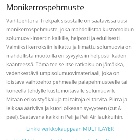
Monikerrospehmuste
Vaihtoehtona Trekpak sisustalle on saatavissa uusi
monikerrospehmuste, joka mahdollistaa kustomoidun
solumuovi-insertin kaikille, helposti ja edullisesti.
Valmiiksi kerroksiin leikattu ja liimattu solumuovia on
mahdollista muotoilla eri syvyyksiin helposti, käden
käänteessä. Tämä tee se itse ratkaisu on jämäkkä,
vedenkestävä umpisolumuovimateriaali, joka on
loistava vaihtoehto pehmeälle palapehmusteelle tai
koneella tehdylle kustomoitavalle solumuoville.
Mitään erikoistyökaluja tai taitoja ei tarvita. Piirrä ja
leikkaa ääriviiva ja kuori oikeaan syvyyteen (cut &
peel). Saatavana kaikkiin Peli ja Peli Air laukkuihin.
Linkki verkkokauppaan MULTILAYER