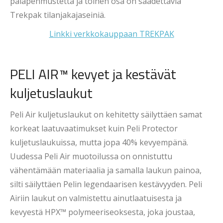
palapehmustetta ja toinen osa on säädettäviä
Trekpak tilanjakajaseiniä.
Linkki verkkokauppaan TREKPAK
PELI AIR™ kevyet ja kestävät
kuljetuslaukut
Peli Air kuljetuslaukut on kehitetty säilyttäen samat
korkeat laatuvaatimukset kuin Peli Protector
kuljetuslaukuissa, mutta jopa 40% kevyempänä.
Uudessa Peli Air muotoilussa on onnistuttu
vähentämään materiaalia ja samalla laukun painoa,
silti säilyttäen Pelin legendaarisen kestävyyden. Peli
Airiin laukut on valmistettu ainutlaatuisesta ja
kevyestä HPX™ polymeeriseoksesta, joka joustaa,