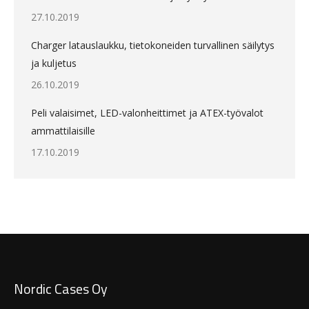
27.10.2019
Charger latauslaukku, tietokoneiden turvallinen säilytys
ja kuljetus
26.10.2019
Peli valaisimet, LED-valonheittimet ja ATEX-työvalot
ammattilaisille
17.10.2019
Nordic Cases Oy