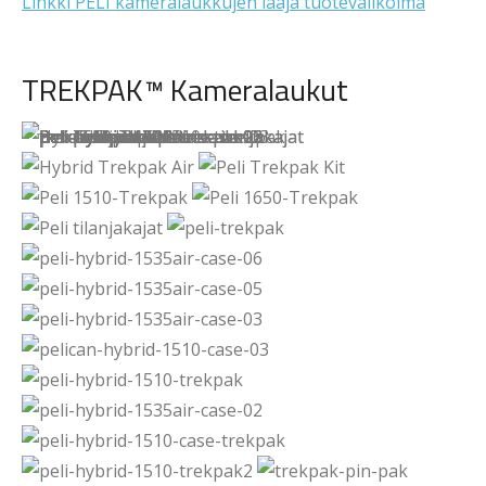
Linkki PELI kameralaukkujen laaja tuotevalikoima
TREKPAK™ Kameralaukut