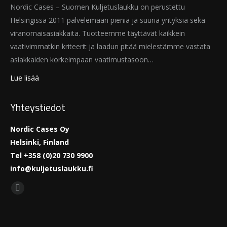
Nordic Cases – Suomen Kuljetuslaukku on perustettu
Helsingissä 2011 palvelemaan pieniä ja suuria yrityksiä sekä
viranomaisasiakkaita. Tuotteemme täyttävät kaikkein
vaativimmatkin kriteerit ja laadun pitää mielestämme vastata
asiakkaiden korkeimpaan vaatimustasoon…
Lue lisää
Yhteystiedot
Nordic Cases Oy
Helsinki, Finland
Tel +358 (0)20 730 9900
info@kuljetuslaukku.fi
Find us on:
Facebook
page
opens