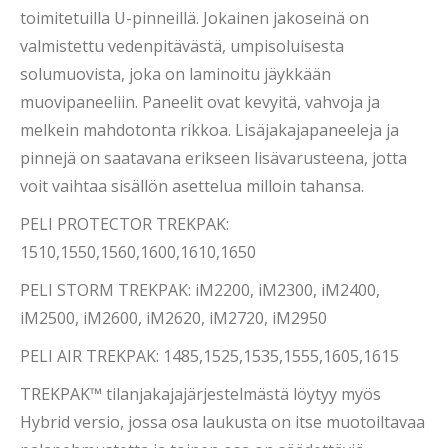
toimitetuilla U-pinneillä. Jokainen jakoseinä on
valmistettu vedenpitävästä, umpisoluisesta
solumuovista, joka on laminoitu jäykkään
muovipaneeliin. Paneelit ovat kevyitä, vahvoja ja
melkein mahdotonta rikkoa. Lisäjakajapaneeleja ja
pinnejä on saatavana erikseen lisävarusteena, jotta
voit vaihtaa sisällön asettelua milloin tahansa.
PELI PROTECTOR TREKPAK:
1510,1550,1560,1600,1610,1650
PELI STORM TREKPAK: iM2200, iM2300, iM2400,
iM2500, iM2600, iM2620, iM2720, iM2950
PELI AIR TREKPAK: 1485,1525,1535,1555,1605,1615
TREKPAK™ tilanjakajajärjestelmästä löytyy myös
Hybrid versio, jossa osa laukusta on itse muotoiltavaa