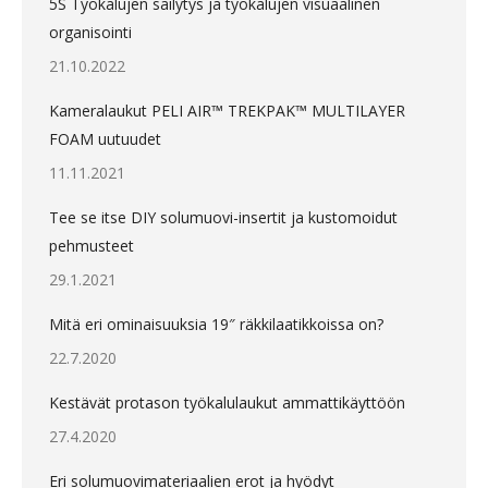
5S Työkalujen säilytys ja työkalujen visuaalinen
organisointi
21.10.2022
Kameralaukut PELI AIR™ TREKPAK™ MULTILAYER
FOAM uutuudet
11.11.2021
Tee se itse DIY solumuovi-insertit ja kustomoidut
pehmusteet
29.1.2021
Mitä eri ominaisuuksia 19″ räkkilaatikkoissa on?
22.7.2020
Kestävät protason työkalulaukut ammattikäyttöön
27.4.2020
Eri solumuovimateriaalien erot ja hyödyt