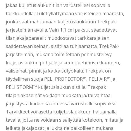
jakaa kuljetuslaukun tilan varusteillesi sopivalla
tarkkuudella. Tulet yllättymään varusteiden määrästä,
jonka saat mahtumaan kuljetuslaukkuun Trekpak-
järjestelmän avulla. Vain 1,1 cm paksut säädettävät
tilanjakajapaneelit muodostavat tarkkarajaisen
säädettävän seinän, sisätilaa tuhlaamatta. TrekPak-
järjestelmän, mukana toimitetaan pehmustelevy
kuljetuslaukun pohjalle ja kennopehmuste kanteen,
väliseinät, pinnit ja katkaisutyökalu. Trekpak on
täydellinen suoja PELI PROTECTOR™, PELI AIR™ ja
PELI STORM™ kuljetuslaukun sisälle. Trekpak
tilajanjakaseinät voidaan muokata ja/tai vaihtaa
järjestystä käden käänteessä varusteille sopivaksi.
Tarvikkeet voi asetta kuljetuslaukkuun haluamalla
tavalla, jotta ne voidaan sisällyttää koteloon, mitata ja
leikata jakajaosat ja lukita ne paikoilleen mukana