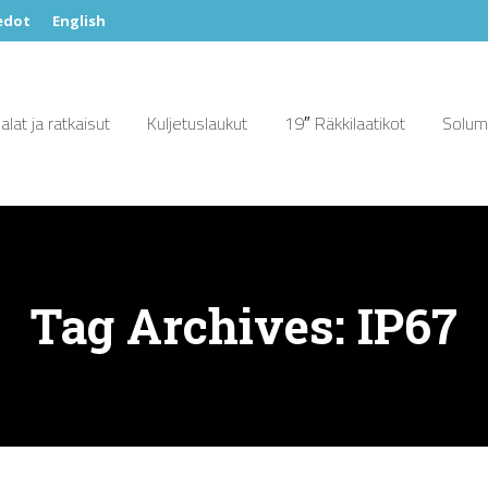
edot
English
alat ja ratkaisut
Kuljetuslaukut
19″ Räkkilaatikot
Solumu
Tag Archives:
IP67