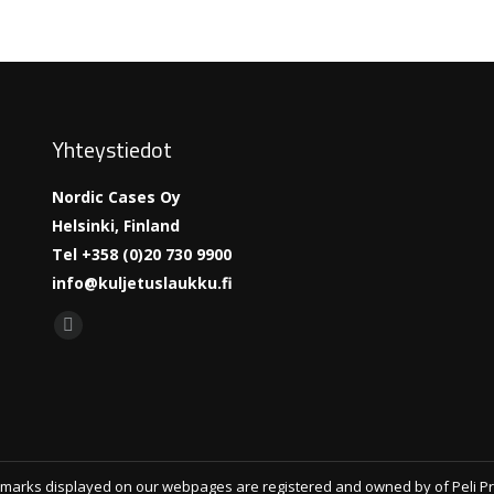
Yhteystiedot
Nordic Cases Oy
Helsinki, Finland
Tel +358 (0)20 730 9900
info@kuljetuslaukku.fi
Find us on:
Facebook
page
opens
in
new
window
marks displayed on our webpages are registered and owned by of Peli Produc