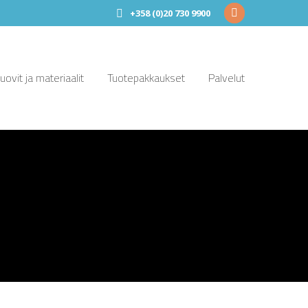
+358 (0)20 730 9900
Facebook
page
opens
ovit ja materiaalit
Tuotepakkaukset
Palvelut
in
new
window