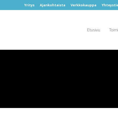
Yritys
Ajankohtaista
Verkkokauppa
Yhteysti
Etusivu
Toimi